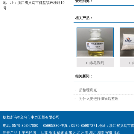
最近浏览：
地 址：浙江省义乌市佛堂镇丹桂路19
号
相关产品：
山东皂洗剂
山
相关新闻：
后整理疵点
为什么要进行织物后整理
版权所有©义乌市中力工贸有限公司
电话: 0579-85347080 ，85665880 传真：0579-85907271
热推产品
| 主营区域：
江苏
浙江
福建
山东
河北
河南
湖北
湖南
安徽
江西